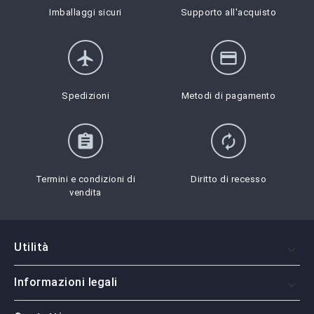
Imballaggi sicuri
Supporto all'acquisto
flight
credit_card
Spedizioni
Metodi di pagamento
assignment
autorenew
Termini e condizioni di
Diritto di recesso
vendita
Utilità

Informazioni legali
