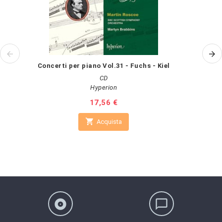
Concerti per piano Vol.31 - Fuchs - Kiel
CD
Hyperion
Prezzo
17,56 €

Acquista
album
chat_bubble_outline