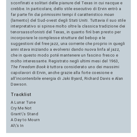
sconfinati e solitari delle pianure del Texas in cui nacque e
crebbe. In particolare, dello stile esecutivo di Ervin entrò a
far parte fin dai primissimi tempi il caratteristico
moan
(lamento) del Sud-ovest degli Stati Uniti. Tuttavia il suo stile
interpretativo si spinse molto oltre la classica tradizione dei
tenorsassofonisti del Texas, in quanto finì ben presto per
incorporare le complesse strutture del bebop e le
suggestioni del free jazz, una corrente che proprio in quegli
anni stava iniziando a evolversi dando nuova linfa al jazz,
che in questo modo poté mantenere un fascino fresco e
molto interessante. Registrato negli ultimi mesi del 1963,
The Freedom Book
è tuttora considerato uno dei massimi
capolavori di Ervin, anche grazie alla forte coesione e
all’incontenibile energia di Jaki Byard, Richard Davis e Alan
Dawson.
Tracklist
A Lunar Tune
Cry Me Not
Grant\'s Stand
A Day to Mourn
Al\'s In