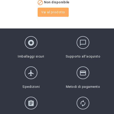

Non disponibile
Vai al prodotto
album
chat_bubble_outline
Imballaggi sicuri
Supporto all'acquisto
flight
credit_card
Spedizioni
Metodi di pagamento
assignment
autorenew