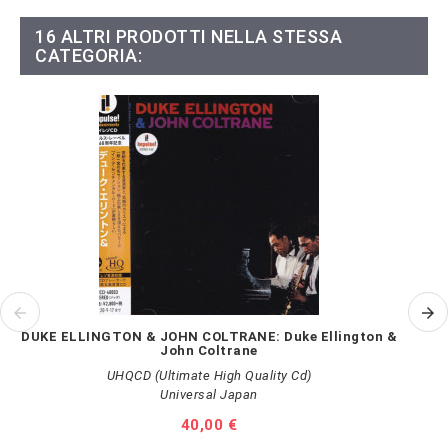
16 ALTRI PRODOTTI NELLA STESSA
CATEGORIA:
DUKE ELLINGTON & JOHN COLTRANE: Duke Ellington &
FA
John Coltrane
UHQCD (Ultimate High Quality Cd)
Universal Japan
Prezzo
40,00 €