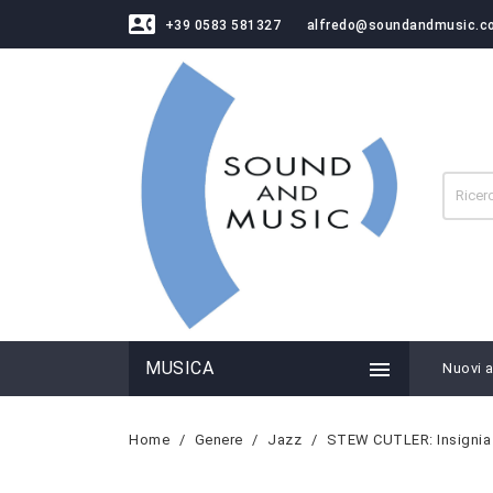
contact_phone
+39 0583 581327
alfredo@soundandmusic.c

MUSICA
Nuovi ar
Home
Genere
Jazz
STEW CUTLER: Insignia