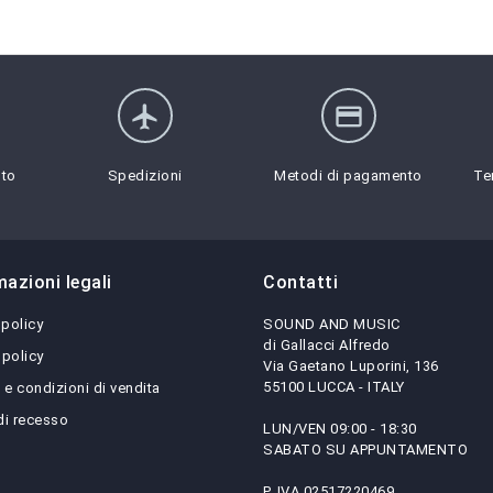
flight
credit_card
sto
Spedizioni
Metodi di pagamento
Te
mazioni legali
Contatti
 policy
SOUND AND MUSIC
di Gallacci Alfredo
 policy
Via Gaetano Luporini, 136
55100 LUCCA - ITALY
 e condizioni di vendita
 di recesso
LUN/VEN 09:00 - 18:30
SABATO SU APPUNTAMENTO
P. IVA 02517220469