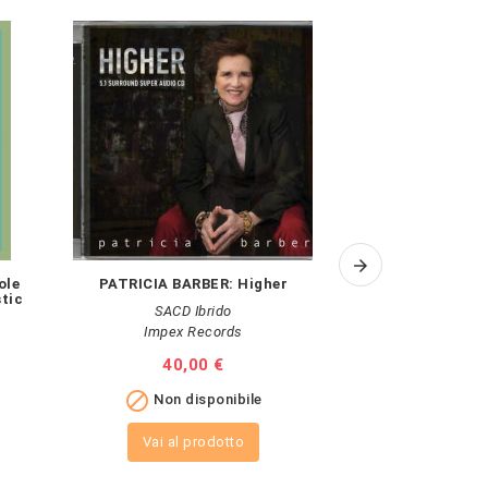
ole
PATRICIA BARBER: Higher
SARPILA QUINT
tic
pla
SACD Ibrido
Impex Records
Pr
Prezzo
40,00 €
Pr
20

Non disponibile

Non 
Vai al prodotto
Vai al