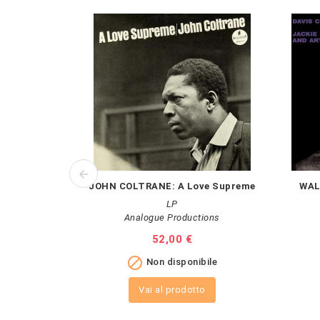
JOHN COLTRANE: A Love Supreme
WAL
LP
Analogue Productions
Prezzo
52,00 €

Non disponibile
Vai al prodotto