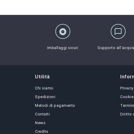
album
chat_bubble_outline
Imballaggi sicuri
Supporto all'acqui
Utilità
Infor
Chi siamo
Privacy
Spedizioni
Cookie
Metodi di pagamento
Termini
Contatti
Diritto
News
Credits