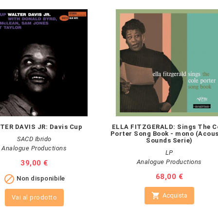
TER DAVIS JR: Davis Cup
ELLA FITZGERALD: Sings The C
Porter Song Book - mono (Acous
SACD Ibrido
Sounds Serie)
Analogue Productions
LP
Analogue Productions
Prezzo
39,00 €
Prezzo
68,00 €

Non disponibile

Acquista
Vai al prodotto