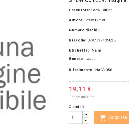
STEW CUTLER: Insignia
Esecutore:
Stew Cutler
Autore:
Stew Cutler
Numero dischi:
1
Barcode:
0797537105826
Etichetta:
Naim
Genere:
Jazz
Riferimento
NACD058
19,11 €
Tasse incluse
Quantità

Acquista