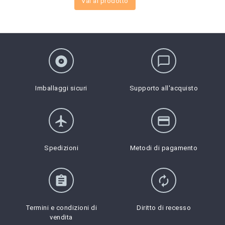
Vai al prodotto
album
chat_bubble_outline
Imballaggi sicuri
Supporto all'acquisto
flight
credit_card
Spedizioni
Metodi di pagamento
assignment
autorenew
Termini e condizioni di
Diritto di recesso
vendita