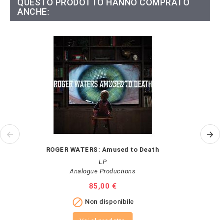
QUESTO PRODOTTO HANNO COMPRATO
ANCHE:
ROGER WATERS: Amused to Death
LP
Analogue Productions
Prezzo
85,00 €

Non disponibile