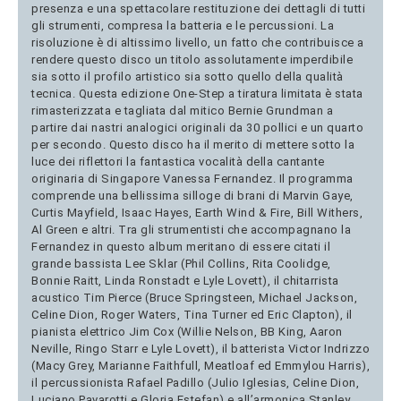
presenza e una spettacolare restituzione dei dettagli di tutti
gli strumenti, compresa la batteria e le percussioni. La
risoluzione è di altissimo livello, un fatto che contribuisce a
rendere questo disco un titolo assolutamente imperdibile
sia sotto il profilo artistico sia sotto quello della qualità
tecnica. Questa edizione One-Step a tiratura limitata è stata
rimasterizzata e tagliata dal mitico Bernie Grundman a
partire dai nastri analogici originali da 30 pollici e un quarto
per secondo. Questo disco ha il merito di mettere sotto la
luce dei riflettori la fantastica vocalità della cantante
originaria di Singapore Vanessa Fernandez. Il programma
comprende una bellissima silloge di brani di Marvin Gaye,
Curtis Mayfield, Isaac Hayes, Earth Wind & Fire, Bill Withers,
Al Green e altri. Tra gli strumentisti che accompagnano la
Fernandez in questo album meritano di essere citati il
grande bassista Lee Sklar (Phil Collins, Rita Coolidge,
Bonnie Raitt, Linda Ronstadt e Lyle Lovett), il chitarrista
acustico Tim Pierce (Bruce Springsteen, Michael Jackson,
Celine Dion, Roger Waters, Tina Turner ed Eric Clapton), il
pianista elettrico Jim Cox (Willie Nelson, BB King, Aaron
Neville, Ringo Starr e Lyle Lovett), il batterista Victor Indrizzo
(Macy Grey, Marianne Faithfull, Meatloaf ed Emmylou Harris),
il percussionista Rafael Padillo (Julio Iglesias, Celine Dion,
Luciano Pavarotti e Gloria Estefan) e all’armonica Stanley