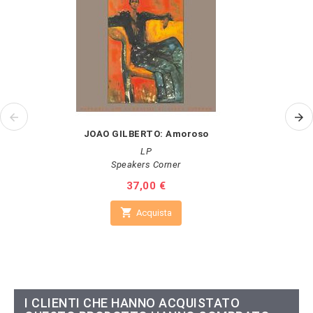
JOAO GILBERTO: Amoroso
LP
Speakers Corner
Prezzo
37,00 €

Acquista
I CLIENTI CHE HANNO ACQUISTATO