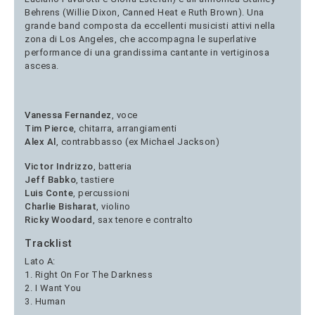
Behrens (Willie Dixon, Canned Heat e Ruth Brown). Una
grande band composta da eccellenti musicisti attivi nella
zona di Los Angeles, che accompagna le superlative
performance di una grandissima cantante in vertiginosa
ascesa.
Vanessa Fernandez
, voce
Tim Pierce
, chitarra, arrangiamenti
Alex Al
, contrabbasso (ex Michael Jackson)
Victor Indrizzo
, batteria
Jeff Babko
, tastiere
Luis Conte
, percussioni
Charlie Bisharat
, violino
Ricky Woodard
, sax tenore e contralto
Tracklist
Lato A:
1. Right On For The Darkness
2. I Want You
3. Human