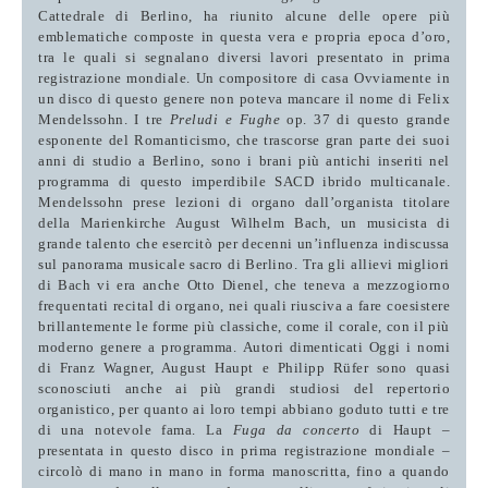
Cattedrale di Berlino, ha riunito alcune delle opere più
emblematiche composte in questa vera e propria epoca d’oro,
tra le quali si segnalano diversi lavori presentato in prima
registrazione mondiale.
Un compositore di casa
Ovviamente in
un disco di questo genere non poteva mancare il nome di Felix
Mendelssohn. I tre
Preludi e Fughe
op. 37 di questo grande
esponente del Romanticismo, che trascorse gran parte dei suoi
anni di studio a Berlino, sono i brani più antichi inseriti nel
programma di questo imperdibile SACD ibrido multicanale.
Mendelssohn prese lezioni di organo dall’organista titolare
della Marienkirche August Wilhelm Bach, un musicista di
grande talento che esercitò per decenni un’influenza indiscussa
sul panorama musicale sacro di Berlino. Tra gli allievi migliori
di Bach vi era anche Otto Dienel, che teneva a mezzogiorno
frequentati recital di organo, nei quali riusciva a fare coesistere
brillantemente le forme più classiche, come il corale, con il più
moderno genere a programma.
Autori dimenticati
Oggi i nomi
di Franz Wagner, August Haupt e Philipp Rüfer sono quasi
sconosciuti anche ai più grandi studiosi del repertorio
organistico, per quanto ai loro tempi abbiano goduto tutti e tre
di una notevole fama. La
Fuga da concerto
di Haupt –
presentata in questo disco in prima registrazione mondiale –
circolò di mano in mano in forma manoscritta, fino a quando