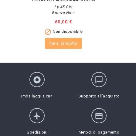
Lp 45 Giri
Groove Note
Prezzo
60,00 €

Non disponibile
Vai al prodotto
album
chat_bubble_outline
Imballaggi sicuri
Supporto all'acquisto
flight
credit_card
Spedizioni
Metodi di pagamento