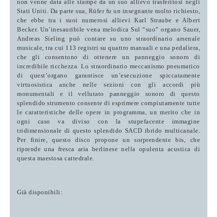
non venne data alle stampe da un suo allievo trasferitosi negli
Stati Uniti. Da parte sua, Rüfer fu un insegnante molto richiesto,
che ebbe tra i suoi numerosi allievi Karl Straube e Albert
Becker.
Un’inesauribile vena melodica
Sul “suo” organo Sauer,
Andreas Sieling può contare su uno straordinario arsenale
musicale, tra cui 113 registri su quattro manuali e una pedaliera,
che gli consentono di ottenere un panneggio sonoro di
incredibile ricchezza. Lo straordinario meccanismo pneumatico
di quest’organo garantisce un’esecuzione spiccatamente
virtuosistica anche nelle sezioni con gli accordi più
monumentali e il vellutato panneggio sonoro di questo
splendido strumento consente di esprimere compiutamente tutte
le caratteristiche delle opere in programma, un merito che in
ogni caso va diviso con la stupefacente immagine
tridimensionale di questo splendido SACD ibrido multicanale.
Per finire, questo disco propone un sorprendente bis, che
riprende una fresca aria berlinese nella opulenta acustica di
questa maestosa cattedrale.
Già disponibili: