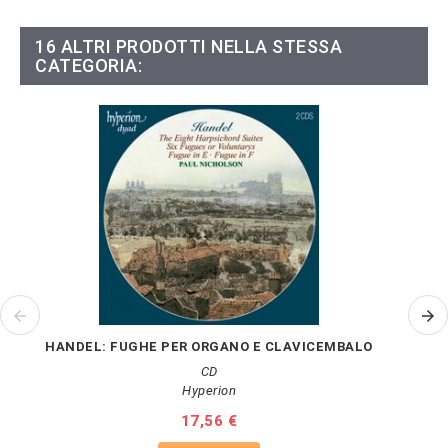
16 ALTRI PRODOTTI NELLA STESSA
CATEGORIA:
HANDEL: FUGHE PER ORGANO E CLAVICEMBALO
CD
Hyperion
Prezzo
17,56 €