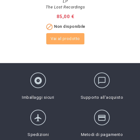
LP
The Lost Recordings
Prezzo
85,00 €

Non disponibile
Vai al prodotto
album
chat_bubble_outline
Imballaggi sicuri
Supporto all'acquisto
flight
credit_card
Spedizioni
Metodi di pagamento