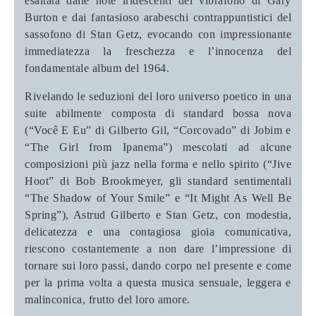
esaltata dalle note iridescenti del vibrafono di Gary
Burton e dai fantasioso arabeschi contrappuntistici del
sassofono di Stan Getz, evocando con impressionante
immediatezza la freschezza e l’innocenza del
fondamentale album del 1964.
Rivelando le seduzioni del loro universo poetico in una
suite abilmente composta di standard bossa nova
(“Você E Eu” di Gilberto Gil, “Corcovado” di Jobim e
“The Girl from Ipanema”) mescolati ad alcune
composizioni più jazz nella forma e nello spirito (“Jive
Hoot” di Bob Brookmeyer, gli standard sentimentali
“The Shadow of Your Smile” e “It Might As Well Be
Spring”), Astrud Gilberto e Stan Getz, con modestia,
delicatezza e una contagiosa gioia comunicativa,
riescono costantemente a non dare l’impressione di
tornare sui loro passi, dando corpo nel presente e come
per la prima volta a questa musica sensuale, leggera e
malinconica, frutto del loro amore.