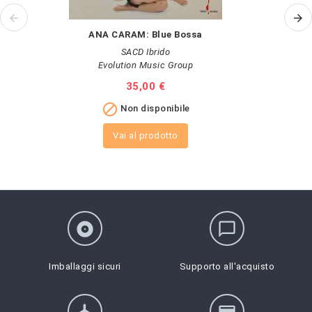
ANA CARAM: Blue Bossa
M
SACD Ibrido
Evolution Music Group
Prezzo
35,00 €

Non disponibile
Vai al prodotto
album
chat_bubble_outline
Imballaggi sicuri
Supporto all'acquisto
flight
credit_card