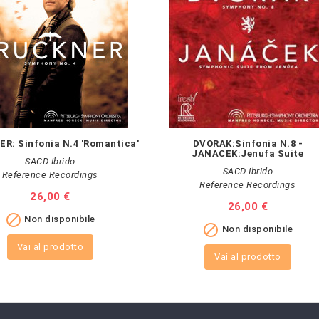
R: Sinfonia N.4 'Romantica'
DVORAK:Sinfonia N.8 -
JANACEK:Jenufa Suite
SACD Ibrido
SACD Ibrido
Reference Recordings
Reference Recordings
Prezzo
26,00 €
Prezzo
26,00 €

Non disponibile

Non disponibile
Vai al prodotto
Vai al prodotto