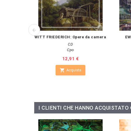
WITT FRIEDERICH: Opere da camera
EW
CD
Cpo
Prezzo
12,91 €

Acquista
I CLIENTI CHE HANNO ACQUISTAT