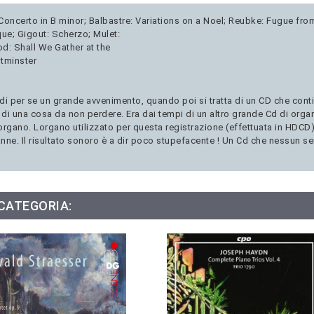
Concerto in B minor; Balbastre: Variations on a Noel; Reubke: Fugue fro
e; Gigout: Scherzo; Mulet:
od: Shall We Gather at the
stminster
di per se un grande avvenimento, quando poi si tratta di un CD che cont
a di una cosa da non perdere. Era dai tempi di un altro grande Cd di or
rgano. Lorgano utilizzato per questa registrazione (effettuata in HDCD) è
nne. Il risultato sonoro è a dir poco stupefacente ! Un Cd che nessun s
 CATEGORIA: