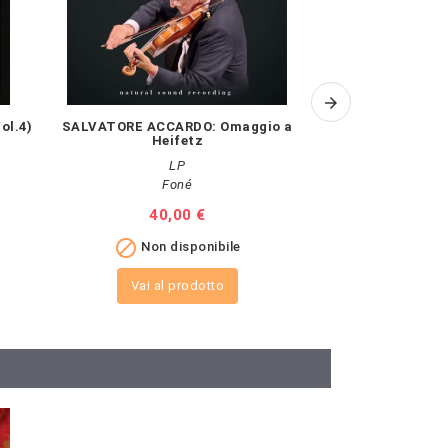
ol.4)
SALVATORE ACCARDO: Omaggio a
A.V.: CAPRI
Heifetz
LP
Hyp
Foné
Pr
10
Prezzo
40,00 €

A

Non disponibile
Vai al prodotto