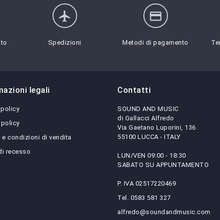
flight
credit_card
sto
Spedizioni
Metodi di pagamento
Te
mazioni legali
Contatti
 policy
SOUND AND MUSIC
di Gallacci Alfredo
 policy
Via Gaetano Luporini, 136
55100 LUCCA - ITALY
 e condizioni di vendita
 di recesso
LUN/VEN 09:00 - 18:30
SABATO SU APPUNTAMENTO
P. IVA 02517220469
Tel. 0583 581 327
alfredo@soundandmusic.com