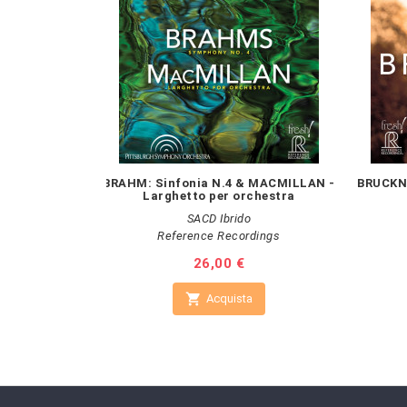
BRAHM: Sinfonia N.4 & MACMILLAN -
BRUCKNE
Larghetto per orchestra
SACD Ibrido
Reference Recordings
Prezzo
26,00 €

Acquista