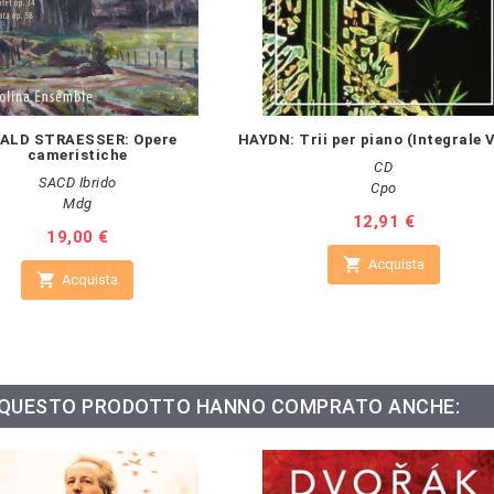
ALD STRAESSER: Opere
HAYDN: Trii per piano (Integrale V
cameristiche
CD
SACD Ibrido
Cpo
Mdg
Prezzo
12,91 €
Prezzo
19,00 €

Acquista

Acquista
O QUESTO PRODOTTO HANNO COMPRATO ANCHE: