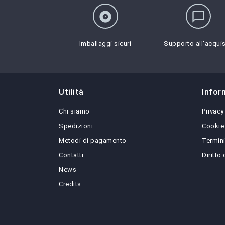
album
chat_bubble_outline
Imballaggi sicuri
Supporto all'acqui
Utilità
Infor
Chi siamo
Privacy
Spedizioni
Cookie
Metodi di pagamento
Termini
Contatti
Diritto
News
Credits