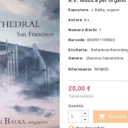
A.V.: Musica per organo
Esecutore:
J. Balka, organo
Autore:
A.v.
Numero dischi:
1
Barcode:
0030911109820
Etichetta:
Reference Recordin
Genere:
Classica Cameristica
Riferimento
RR98CD
20,00 €
Tasse incluse
Quantità

Acquista