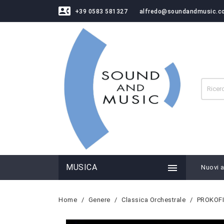
contact_phone
+39 0583 581327
alfredo@soundandmusic.c

MUSICA
Nuovi ar
Home
Genere
Classica Orchestrale
PROKOFIE