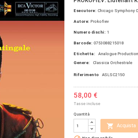
PROKOFIEV: Liutenant K
Esecutore:
Chicago Symphony Orc
Autore:
Prokofiev
Numero dischi:
1
Barcode:
0753088215018
Etichetta:
Analogue Productio
Genere:
Classica Orchestrale
Riferimento
ASLSC2150
58,00 €
Tasse incluse
Quantità

Acquista