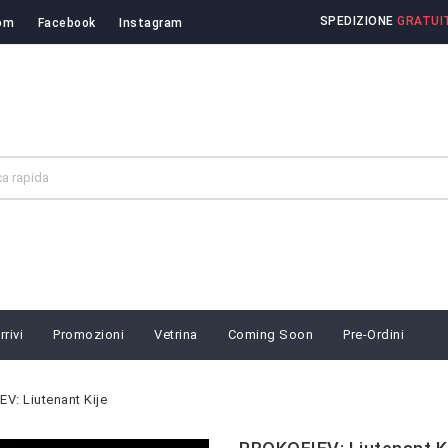
SPEDIZIONE
GRATUIT
om
Facebook
Instagram
rivi
Promozioni
Vetrina
Coming Soon
Pre-Ordini
V: Liutenant Kije