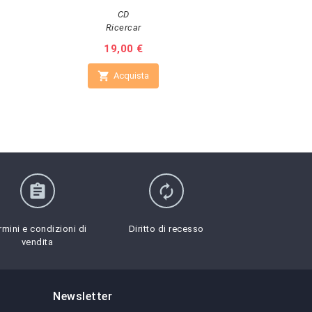
CD
Ricercar
Prezzo
19,00 €
Pr
10


Acquista
A
assignment
autorenew
rmini e condizioni di
Diritto di recesso
vendita
Newsletter