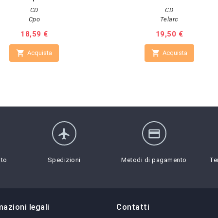
CD
CD
Cpo
Telarc
Prezzo
18,59 €
Prezzo
19,50 €


Acquista
Acquista
flight
credit_card
sto
Spedizioni
Metodi di pagamento
Te
mazioni legali
Contatti