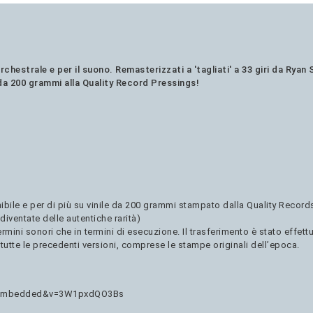
orchestrale e per il suono
. Remasterizzati a 'tagliati' a 33 giri da Rya
da 200 grammi alla
Quality Record Pressings!
ile e per di più su vinile da 200 grammi stampato dalla Quality Records
ventate delle autentiche rarità)
ermini sonori che in termini di esecuzione. Il trasferimento è stato effet
tutte le precedenti versioni, comprese le stampe originali dell’epoca.
er_embedded&v=3W1pxdQO3Bs