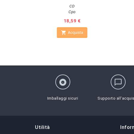
CD
Cpo
Prezzo
18,59 €

Acquista
album
chat_bubble_outline
Imballaggi sicuri
Supporto all'acqui
Utilità
Infor