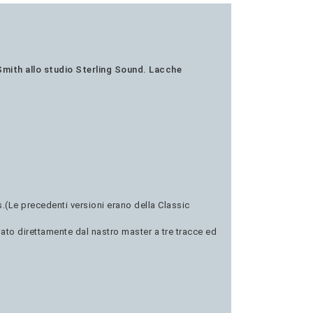
n Smith allo studio Sterling Sound. Lacche
.(Le precedenti versioni erano della Classic
tuato direttamente dal nastro master a tre tracce ed