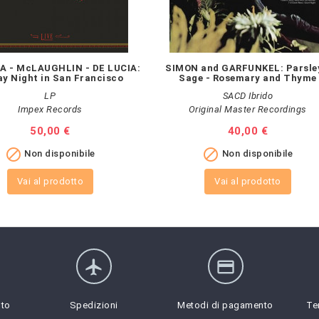
A - McLAUGHLIN - DE LUCIA:
SIMON and GARFUNKEL: Parsley
ay Night in San Francisco
Sage - Rosemary and Thyme
LP
SACD Ibrido
Impex Records
Original Master Recordings
Prezzo
50,00 €
Prezzo
40,00 €


Non disponibile
Non disponibile
Vai al prodotto
Vai al prodotto
flight
credit_card
sto
Spedizioni
Metodi di pagamento
Te