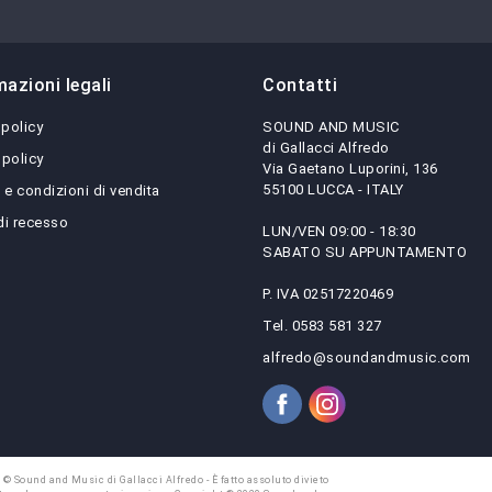
mazioni legali
Contatti
 policy
SOUND AND MUSIC
di Gallacci Alfredo
 policy
Via Gaetano Luporini, 136
55100 LUCCA - ITALY
 e condizioni di vendita
 di recesso
LUN/VEN 09:00 - 18:30
SABATO SU APPUNTAMENTO
P. IVA 02517220469
Tel. 0583 581 327
alfredo@soundandmusic.com
 © Sound and Music di Gallacci Alfredo - È fatto assoluto divieto