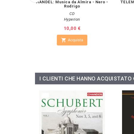
HANDEL: Musica da Almira - Nero -
TELEM
Rodrigo
CD
Hyperion
Prezzo
10,00 €

Acquista
I CLIENTI CHE HANNO ACQUISTAT