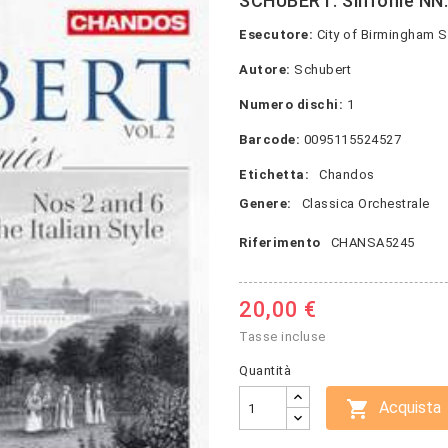
SCHUBERT: Sinfonie NN.2
Esecutore:
City of Birmingham 
Autore:
Schubert
Numero dischi:
1
Barcode:
0095115524527
Etichetta:
Chandos
Genere:
Classica Orchestrale
Riferimento
CHANSA5245
20,00 €
Tasse incluse
Quantità

Acquista