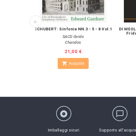
SCHUBERT: Sinfonie NN.3 - 5 - 8 Vol.1
DI MEOL
Frid
SACD Ibrido
Chandos
Prezzo
21,00 €

Acquista
album
chat_bubble_outline
Imballaggi sicuri
Supporto all'acqui