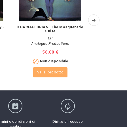
 -
KHACHATURIAN: The Masquerade
PAUL DESMON
Suite
LP
Speake
Analogue Productions
Pr
37
Prezzo
58,00 €

Non 

Non disponibile
Vai al
Vai al prodotto
assignment
autorenew
rmini e condizioni di
Diritto di recesso
vendita