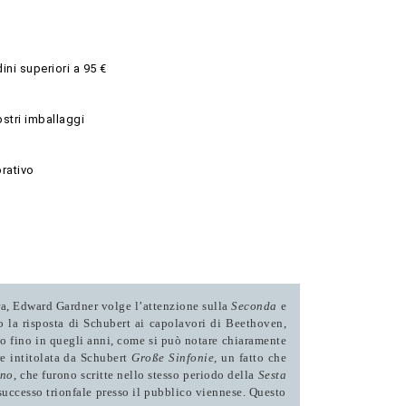
ini superiori a 95 €
ostri imballaggi
rativo
ra, Edward Gardner volge l’attenzione sulla
Seconda
e
o la risposta di Schubert ai capolavori di Beethoven,
rito fino in quegli anni, come si può notare chiaramente
e intitolata da Schubert
Große Sinfonie
, un fatto che
ano
, che furono scritte nello stesso periodo della
Sesta
successo trionfale presso il pubblico viennese. Questo