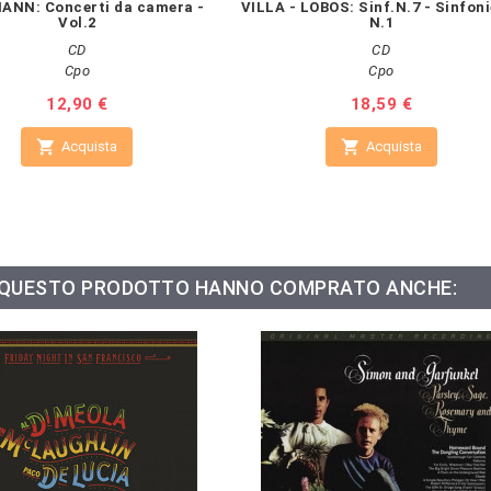
ANN: Concerti da camera -
VILLA - LOBOS: Sinf.N.7 - Sinfon
Vol.2
N.1
CD
CD
Cpo
Cpo
Prezzo
12,90 €
Prezzo
18,59 €


Acquista
Acquista
O QUESTO PRODOTTO HANNO COMPRATO ANCHE: