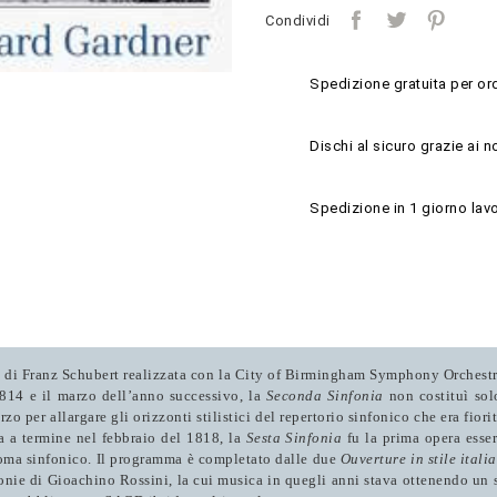
Condividi
Spedizione gratuita per ord
Dischi al sicuro grazie ai n
Spedizione in 1 giorno lavo
e di Franz Schubert realizzata con la City of Birmingham Symphony Orchest
1814 e il marzo dell’anno successivo, la
Seconda Sinfonia
non costituì sol
zo per allargare gli orizzonti stilistici del repertorio sinfonico che era fio
a a termine nel febbraio del 1818, la
Sesta Sinfonia
fu la prima opera esser
oma sinfonico. Il programma è completato dalle due
Ouverture in stile itali
fonie di Gioachino Rossini, la cui musica in quegli anni stava ottenendo un 