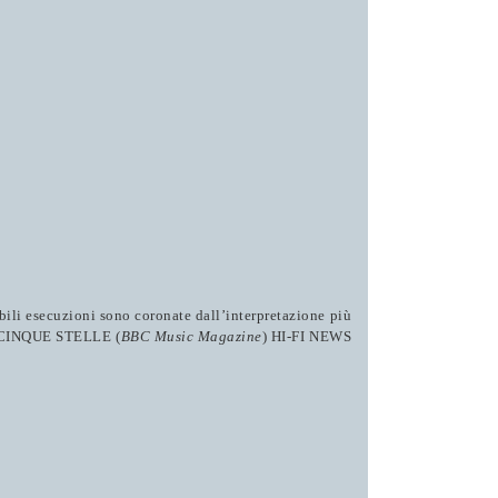
bili esecuzioni sono coronate dall’interpretazione più
 CINQUE STELLE (
BBC Music Magazine
)
HI-FI NEWS