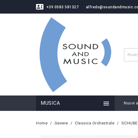
contact_phone
+39 0583 581327
alfredo@soundandmusic.c

MUSICA
Nuovi ar
Home
Genere
Classica Orchestrale
SCHUBERT