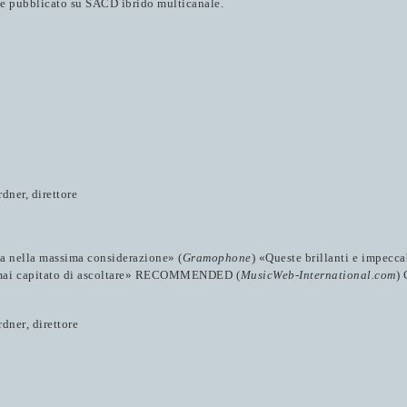
d e pubblicato su SACD ibrido multicanale.
ner, direttore
ta nella massima considerazione» (
Gramophone
) «Queste brillanti e impecca
mai capitato di ascoltare» RECOMMENDED (
MusicWeb-International.com
)
rdner
, direttore