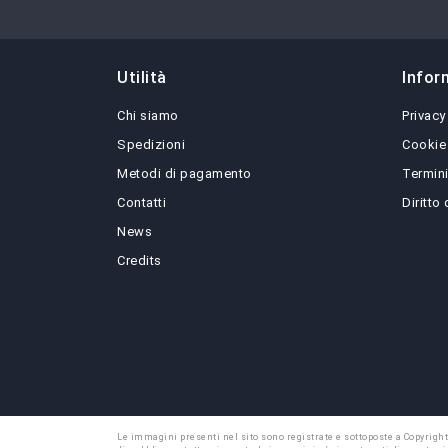
Utilità
Infor
Chi siamo
Privacy
Spedizioni
Cookie
Metodi di pagamento
Termini
Contatti
Diritto
News
Credits
Le immagini presenti nel sito sono registrate e sottoposte a Copyright