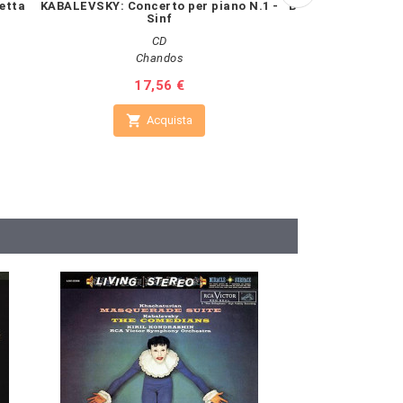
ietta
KABALEVSKY: Concerto per piano N.1 -
BEETHOVEN: Concer
Sinf
CD
Tes
Chandos
Pr
18
Prezzo
17,56 €

Non 

Acquista
Vai al