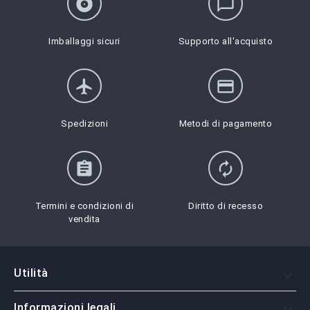
album
chat_bubble_outline
Imballaggi sicuri
Supporto all'acquisto
flight
credit_card
Spedizioni
Metodi di pagamento
assignment
autorenew
Termini e condizioni di
Diritto di recesso
vendita
Utilità

Informazioni legali