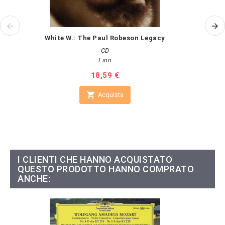
White W.: The Paul Robeson Legacy
CD
Linn
Prezzo
18,59 €

Acquista
I CLIENTI CHE HANNO ACQUISTATO
QUESTO PRODOTTO HANNO COMPRATO
ANCHE: