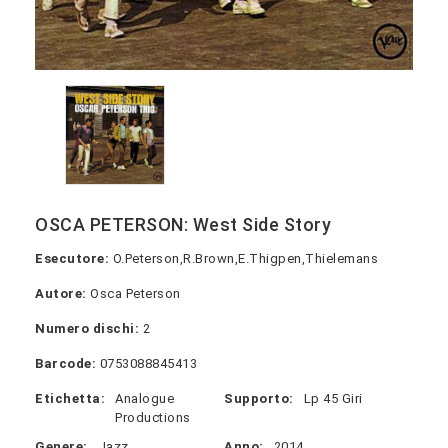
OSCA PETERSON: West Side Story
Esecutore:
O.Peterson,R.Brown,E.Thigpen,Thielemans
Autore:
Osca Peterson
Numero dischi:
2
Barcode:
0753088845413
Etichetta:
Analogue
Supporto:
Lp 45 Giri
Productions
Genere:
Jazz
Anno:
2014