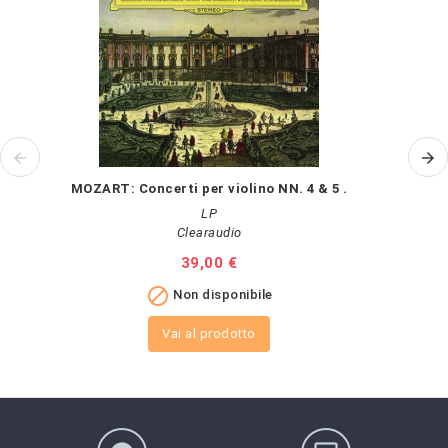
MOZART: Concerti per violino NN. 4 & 5 .
LP
Clearaudio
Prezzo
39,00 €

Non disponibile
Vai al prodotto