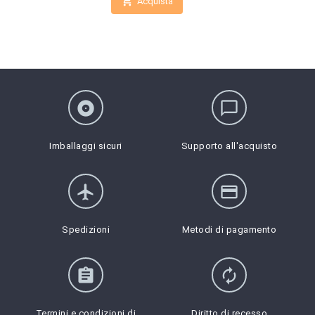

Acquista
album
chat_bubble_outline
Imballaggi sicuri
Supporto all'acquisto
flight
credit_card
Spedizioni
Metodi di pagamento
assignment
autorenew
Termini e condizioni di
Diritto di recesso