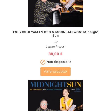
TSUYOSHI YAMAMOTO & MOON HAEWON: Midnight
Sun
CD
Japan Import
Prezzo
38,00 €

Non disponibile
Vai al prodotto