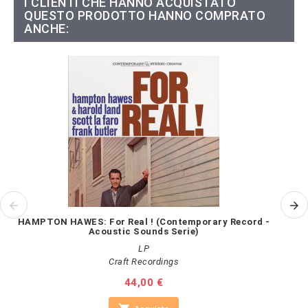
I CLIENTI CHE HANNO ACQUISTATO
QUESTO PRODOTTO HANNO COMPRATO
ANCHE:
HAMPTON HAWES: For Real ! (Contemporary Record -
MA
Acoustic Sounds Serie)
LP
Craft Recordings
Prezzo
44,00 €