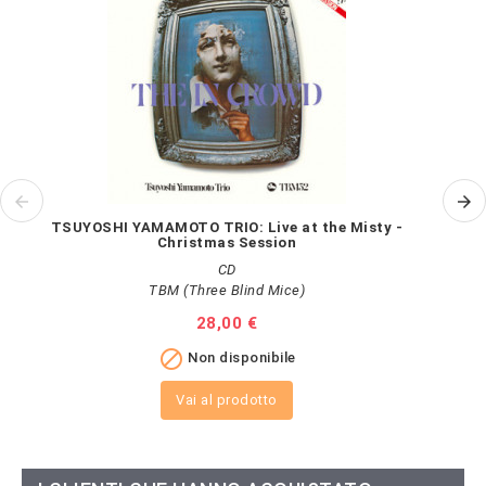
TSUYOSHI YAMAMOTO TRIO: Live at the Misty -
Christmas Session
CD
TBM (Three Blind Mice)
Prezzo
28,00 €

Non disponibile
Vai al prodotto