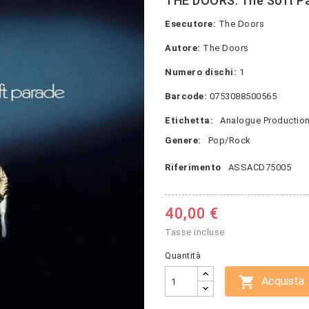
THE DOORS: The Soft P
Esecutore:
The Doors
Autore:
The Doors
Numero dischi:
1
Barcode:
0753088500565
Etichetta:
Analogue Productio
Genere:
Pop/Rock
Riferimento
ASSACD75005
40,00 €
Tasse incluse
Quantità

Acquista