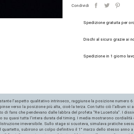
Condividi
Spedizione gratuita per ord
Dischi al sicuro grazie ai n
Spedizione in 1 giorno lavo
tante l’aspetto qualitativo intrinseco, raggiunse la posizione numero 6 ne
spinse verso la posizione più alta, cioè la terza. Con tutto ciò l'album s
o di fans che pendevano dalle labbra del profeta "Re Lucertola". I dissidi
 su quasi tutta l'intera durata del timing. I media mostrarono cordialità
istruzione irreversibile. Sullo stage si scuoteva, simulava pratiche sessu
 quartetto, subirono un colpo definitivo il 1° marzo dello stesso anno 