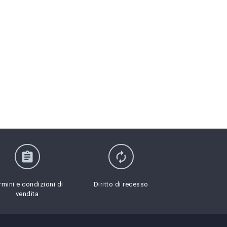
assignment
autorenew
rmini e condizioni di
Diritto di recesso
vendita