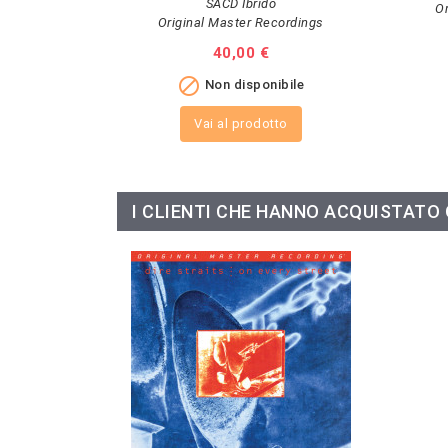
SACD Ibrido
O
Original Master Recordings
Prezzo
40,00 €

Non disponibile
Vai al prodotto
I CLIENTI CHE HANNO ACQUISTAT