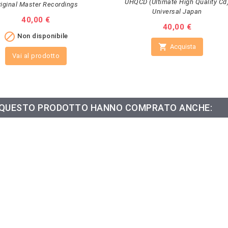
UHQCD (Ultimate High Quality Cd
riginal Master Recordings
Universal Japan
Prezzo
40,00 €
Prezzo
40,00 €

Non disponibile

Acquista
Vai al prodotto
O QUESTO PRODOTTO HANNO COMPRATO ANCHE: