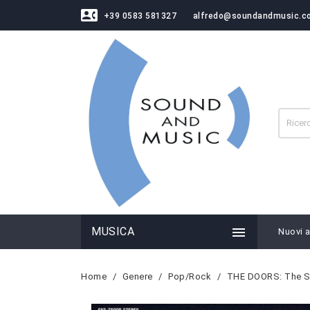
contact_phone
+39 0583 581327
alfredo@soundandmusic.c

MUSICA
Nuovi ar
Home
Genere
Pop/Rock
THE DOORS: The S