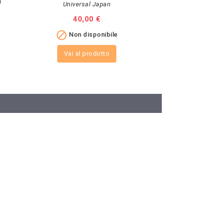
)
Lp 
Universal Japan
Original Ma
Prezzo
40,00 €
Pr
77

Non disponibile

Non 
Vai al prodotto
Vai al