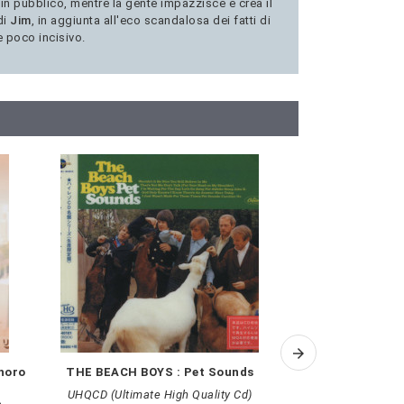
 in pubblico, mentre la gente impazzisce e crea il
di
Jim
, in aggiunta all'eco scandalosa dei fatti di
e poco incisivo.
horo
THE BEACH BOYS : Pet Sounds
MARIAH CAREY:
(Limited Num
UHQCD (Ultimate High Quality Cd)