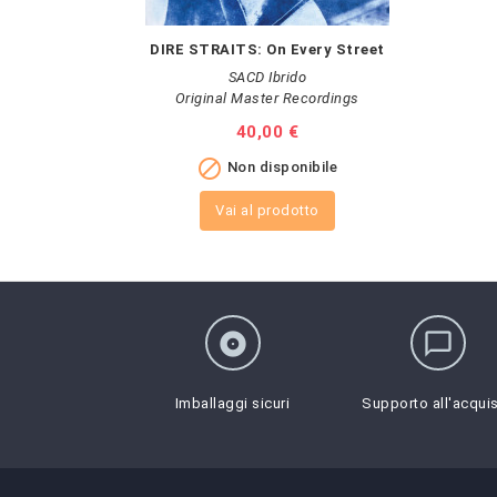
DIRE STRAITS: On Every Street
SACD Ibrido
Original Master Recordings
Prezzo
40,00 €

Non disponibile
Vai al prodotto
album
chat_bubble_outline
Imballaggi sicuri
Supporto all'acqui