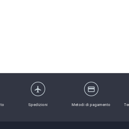
flight
credit_card
sto
Spedizioni
Metodi di pagamento
Te