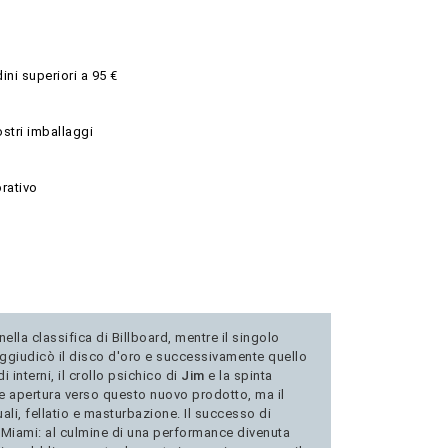
ini superiori a 95 €
ostri imballaggi
rativo
lla classifica di Billboard, mentre il singolo
i aggiudicò il disco d'oro e successivamente quello
 interni, il crollo psichico di
Jim
e la spinta
 e apertura verso questo nuovo prodotto, ma il
ali, fellatio e masturbazione. Il successo di
a Miami: al culmine di una performance divenuta