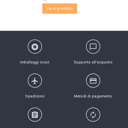
Vai al prodotto
album
chat_bubble_outline
Imballaggi sicuri
Supporto all'acquisto
flight
credit_card
Spedizioni
Metodi di pagamento
assignment
autorenew