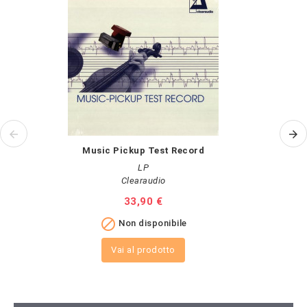
Music Pickup Test Record
LP
Clearaudio
Prezzo
33,90 €

Non disponibile
Vai al prodotto