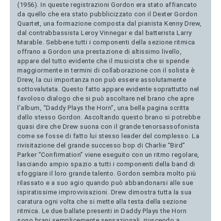
(1956). In queste registrazioni Gordon era stato affiancato
da quello che era stato pubblicizzato con il Dexter Gordon
Quartet, una formazione composta dal pianista Kenny Drew,
dal contrabbassista Leroy Vinnegar e dal batterista Larry
Marable. Sebbene tutti i componenti della sezione ritmica
offrano a Gordon una prestazione di altissimo livello,
appare del tutto evidente che il musicista che si spende
maggiormente in termini di collaborazione con il solista è
Drew, la cui importanza non può essere assolutamente
sottovalutata. Questo fatto appare evidente soprattutto nel
favoloso dialogo che si può ascoltare nel brano che apre
l’album, “Daddy Plays the Horn”, una bella pagina scritta
dallo stesso Gordon. Ascoltando questo brano si potrebbe
quasi dire che Drew suona con il grande tenorsassofonista
come se fosse di fatto lui stesso leader del complesso. La
rivisitazione del grande successo bop di Charlie “Bird”
Parker “Confirmation” viene eseguito con un ritmo regolare,
lasciando ampio spazio a tutti i componenti della band di
sfoggiare il loro grande talento. Gordon sembra molto più
rilassato e a suo agio quando può abbandonarsi alle sue
ispiratissime improvvisazioni. Drew dimostra tutta la sua
caratura ogni volta che si mette alla testa della sezione
ritmica. Le due ballate presenti in Daddy Plays the Horn
sono brani semplicemente sensazionali, riuscendo a