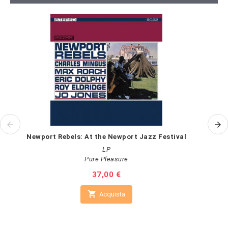
Newport Rebels: At the Newport Jazz Festival
LP
Pure Pleasure
Prezzo
37,00 €

Acquista