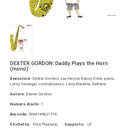
DEXTER GORDON: Daddy Plays the Horn
(mono)
Esecutore:
Dexter Gordon; sax tenore; Kenny Drew, piano;
Leroy Vinnegar, contrabbasso; Lerry Marable, batteria
Autore:
Dexter Gordon
Numero dischi:
1
Barcode:
5060149621776
Etichetta:
Pure Pleasure
Supporto:
LP