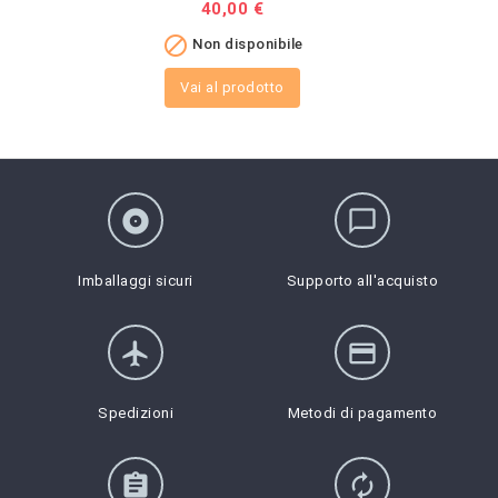
Prezzo
40,00 €

Non disponibile
Vai al prodotto
album
chat_bubble_outline
Imballaggi sicuri
Supporto all'acquisto
flight
credit_card
Spedizioni
Metodi di pagamento
assignment
autorenew