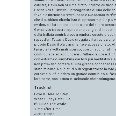
sentito dire potrebbe nutrire non poche riserve circa
carriera, Davis non si è mai tirato indietro quando s
Gonsalves fu invece il protagonista di una delle esi
frivole e intense su
Diminuendo e Crescendo in Blu
che il pubblico chieda loro di riproporre più e più 
evidenza il lato meno conosciuto della loro person
Gonsalves trassero ispirazione dai grandi maestri 
della ballata contribuisce a rendere questo disco i
rapsodici. Tuttavia Davis sfoggia un’articolazione c
proprio Davis il più trascinante e appassionato. Al 
tenero e talvolta malinconico, con un sound raffin
contribuisce ad aggiungere un’ulteriore dose di i
con estrema disinvoltura dai toni più meditativi a
non potevano contare su una grande conoscenza r
stato minimo. Nello studio di registrazione la loro
cui sensibilità diedero un grande contributo al fa
loro parte, con Hanna e Barksdale che prolungano e 
Tracklist
Love Is Here To Stay
When Sunny Gets Blue
If I Ruled The World
Time After Time
Just Friends