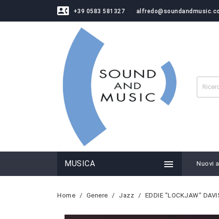
contact_phone
+39 0583 581327
alfredo@soundandmusic.c

MUSICA
Nuovi ar
Home
Genere
Jazz
EDDIE "LOCKJAW" DAVIS