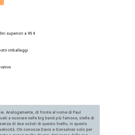
ini superiori a 95 €
ostri imballaggi
rativo
ie. Analogamente, di fronte al nome di Paul
uati a suonare nelle big band più famose, stelle di
enza di due solisti di questo livello, in questo
i velocità. Chi conosce Davis e Gonsalves solo per