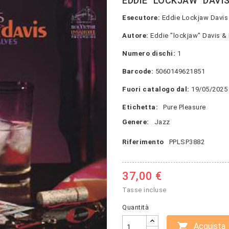
EDDIE "LOCKJAW" DAVIS
Esecutore:
Eddie Lockjaw Davis e
Autore:
Eddie "lockjaw" Davis &
Numero dischi:
1
Barcode:
5060149621851
Fuori catalogo dal:
19/05/2025
Etichetta:
Pure Pleasure
Genere:
Jazz
Riferimento
PPLSP3882
37,00 €
Tasse incluse
Quantità

Acquista