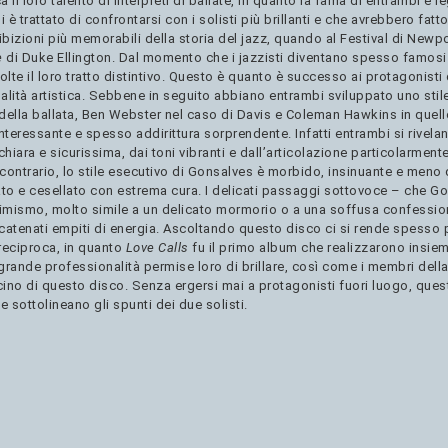
 il loro talento di interpreti di ballate, in quanto la fama di entrambi è 
i è trattato di confrontarsi con i solisti più brillanti e che avrebbero fat
bizioni più memorabili della storia del jazz, quando al Festival di Newpor
e
di Duke Ellington. Dal momento che i jazzisti diventano spesso famosi 
volte il loro tratto distintivo. Questo è quanto è successo ai protagonist
alità artistica. Sebbene in seguito abbiano entrambi sviluppato uno stile
della ballata, Ben Webster nel caso di Davis e Coleman Hawkins in quello
nteressante e spesso addirittura sorprendente. Infatti entrambi si rivela
hiara e sicurissima, dai toni vibranti e dall’articolazione particolarmente
contrario, lo stile esecutivo di Gonsalves è morbido, insinuante e meno di
ato e cesellato con estrema cura. I delicati passaggi sottovoce – che G
ntimismo, molto simile a un delicato mormorio o a una soffusa confessio
 scatenati empiti di energia. Ascoltando questo disco ci si rende spesso
eciproca, in quanto
Love Calls
fu il primo album che realizzarono insiem
 grande professionalità permise loro di brillare, così come i membri del
scino di questo disco. Senza ergersi mai a protagonisti fuori luogo, que
sottolineano gli spunti dei due solisti.