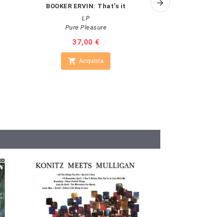
BOOKER ERVIN: That's it
P.NOLA
LP
Pure Pleasure
N
Prezzo
37,00 €
Pr
19


Acquista
A