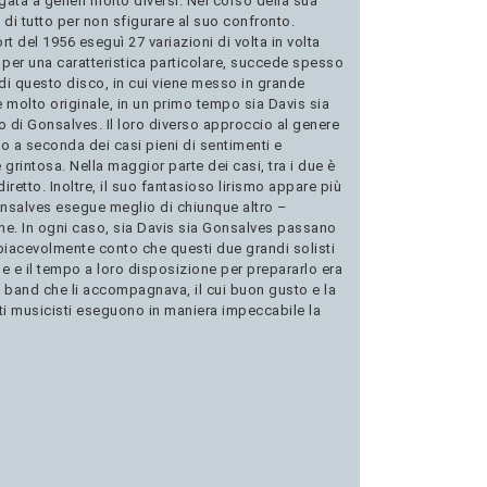
legata a generi molto diversi. Nel corso della sua
to di tutto per non sfigurare al suo confronto.
t del 1956 eseguì 27 variazioni di volta in volta
per una caratteristica particolare, succede spesso
i di questo disco, in cui viene messo in grande
 molto originale, in un primo tempo sia Davis sia
 di Gonsalves. Il loro diverso approccio al genere
no a seconda dei casi pieni di sentimenti e
 grintosa. Nella maggior parte dei casi, tra i due è
retto. Inoltre, il suo fantasioso lirismo appare più
onsalves esegue meglio di chiunque altro –
ne. In ogni caso, sia Davis sia Gonsalves passano
 piacevolmente conto che questi due grandi solisti
e e il tempo a loro disposizione per prepararlo era
la band che li accompagnava, il cui buon gusto e la
sti musicisti eseguono in maniera impeccabile la