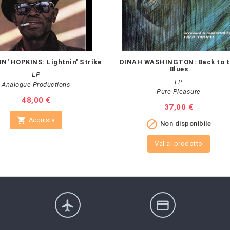
N' HOPKINS: Lightnin' Strike
DINAH WASHINGTON: Back to t
Blues
LP
LP
Analogue Productions
Pure Pleasure
Prezzo
48,00 €
Prezzo
37,00 €

Acquista

Non disponibile
Vai al prodotto
flight
credit_card