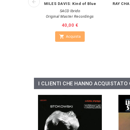
MILES DAVIS: Kind of Blue
RAY CHA
SACD Ibrido
Original Master Recordings
Prezzo
40,00 €

Acquista
I CLIENTI CHE HANNO ACQUISTAT