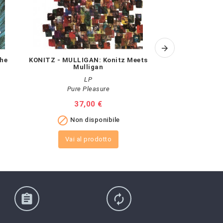
he
KONITZ - MULLIGAN: Konitz Meets
ANTONIO CARL
Mulligan
Fl
LP
Pure Pleasure
Speake
Prezzo
37,00 €
Pr
37


Non disponibile
Non 
Vai al prodotto
Vai al
assignment
autorenew