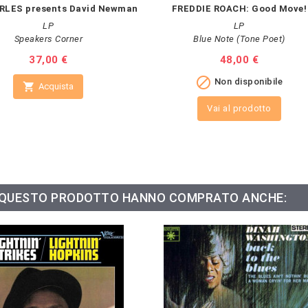
RLES presents David Newman
FREDDIE ROACH: Good Move!
LP
LP
Speakers Corner
Blue Note (Tone Poet)
Prezzo
37,00 €
Prezzo
48,00 €

Non disponibile

Acquista
Vai al prodotto
O QUESTO PRODOTTO HANNO COMPRATO ANCHE: