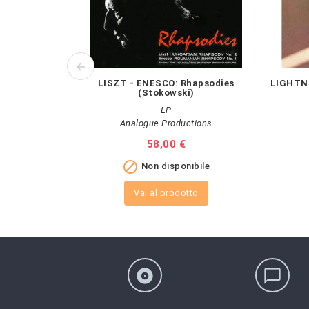
LISZT - ENESCO: Rhapsodies
LIGHTNI
(Stokowski)
LP
Analogue Productions
Prezzo
58,00 €

Non disponibile
Vai al prodotto
album
chat_bubble_outline