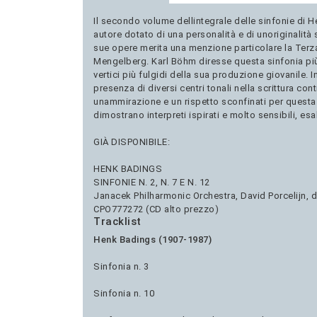
Il secondo volume dellintegrale delle sinfonie di 
autore dotato di una personalità e di unoriginalità 
sue opere merita una menzione particolare la Terz
Mengelberg. Karl Böhm diresse questa sinfonia più v
vertici più fulgidi della sua produzione giovanile.
presenza di diversi centri tonali nella scrittura c
unammirazione e un rispetto sconfinati per questa
dimostrano interpreti ispirati e molto sensibili, esal
GIÀ DISPONIBILE:
HENK BADINGS
SINFONIE N. 2, N. 7 E N. 12
Janacek Philharmonic Orchestra, David Porcelijn, d
CPO777272 (CD alto prezzo)
Tracklist
Henk Badings (1907-1987)
Sinfonia n. 3
Sinfonia n. 10