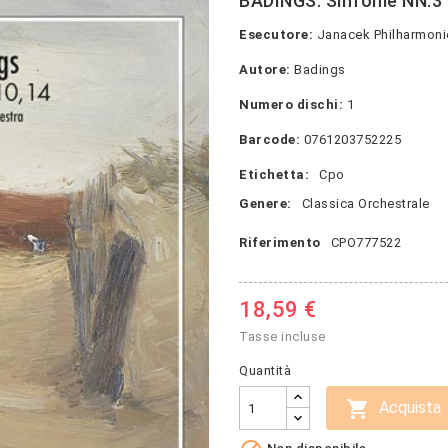
BADINGS: Sinfonie NN.3 -
Esecutore:
Janacek Philharmonic
Autore:
Badings
Numero dischi:
1
Barcode:
0761203752225
Etichetta:
Cpo
Genere:
Classica Orchestrale
Riferimento
CPO777522
18,59 €
Tasse incluse
Quantità

Acquista