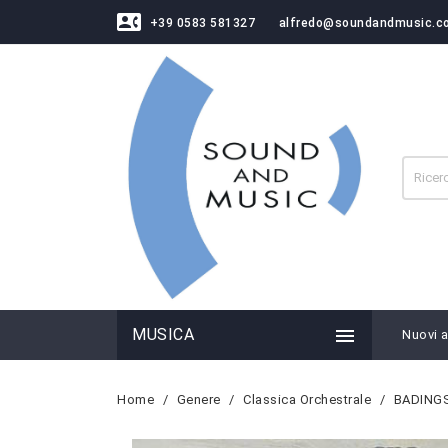
contact_phone
+39 0583 581327
alfredo@soundandmusic.c

MUSICA
Nuovi ar
Home
Genere
Classica Orchestrale
BADINGS: