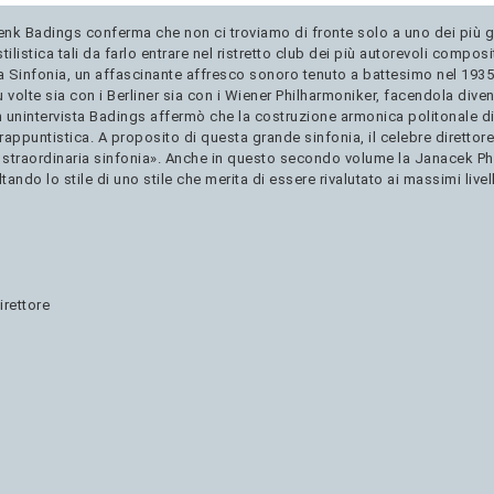
Henk Badings conferma che non ci troviamo di fronte solo a uno dei più g
stilistica tali da farlo entrare nel ristretto club dei più autorevoli compo
a Sinfonia, un affascinante affresco sonoro tenuto a battesimo nel 1935
olte sia con i Berliner sia con i Wiener Philharmoniker, facendola diven
 In unintervista Badings affermò che la costruzione armonica politonale 
ontrappuntistica. A proposito di questa grande sinfonia, il celebre dirett
 straordinaria sinfonia». Anche in questo secondo volume la Janacek Phi
tando lo stile di uno stile che merita di essere rivalutato ai massimi livell
irettore