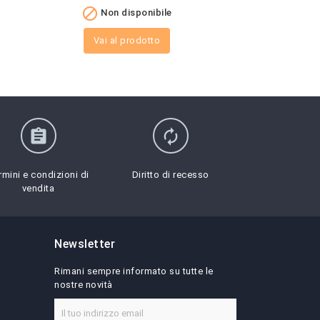


Non disponibile
Non 
Vai al prodotto
Vai al
assignment
autorenew
rmini e condizioni di
Diritto di recesso
vendita
Newsletter
Rimani sempre informato su tutte le
nostre novità