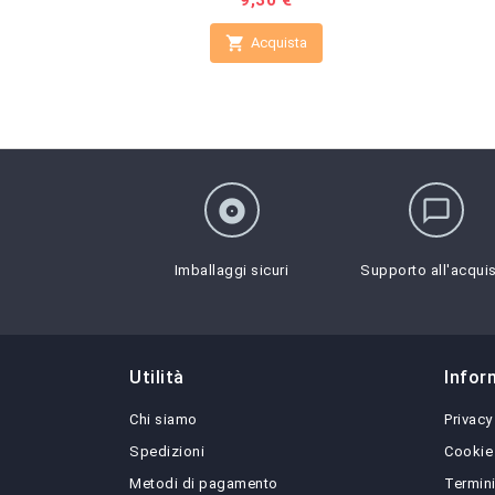
Prezzo
9,30 €

Acquista
album
chat_bubble_outline
Imballaggi sicuri
Supporto all'acqui
Utilità
Infor
Chi siamo
Privacy
Spedizioni
Cookie
Metodi di pagamento
Termini