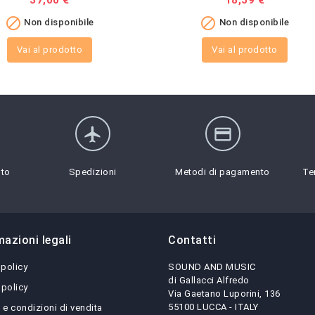
Prezzo
37,00 €
Prezzo
18,59 €


Non disponibile
Non disponibile
Vai al prodotto
Vai al prodotto
flight
credit_card
sto
Spedizioni
Metodi di pagamento
Te
mazioni legali
Contatti
 policy
SOUND AND MUSIC
di Gallacci Alfredo
 policy
Via Gaetano Luporini, 136
55100 LUCCA - ITALY
 e condizioni di vendita