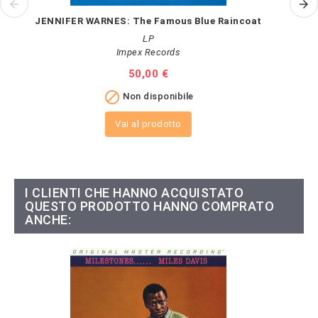
JENNIFER WARNES: The Famous Blue Raincoat
LP
Impex Records
Prezzo
50,00 €

Non disponibile
Vai al prodotto
I CLIENTI CHE HANNO ACQUISTATO
QUESTO PRODOTTO HANNO COMPRATO
ANCHE: