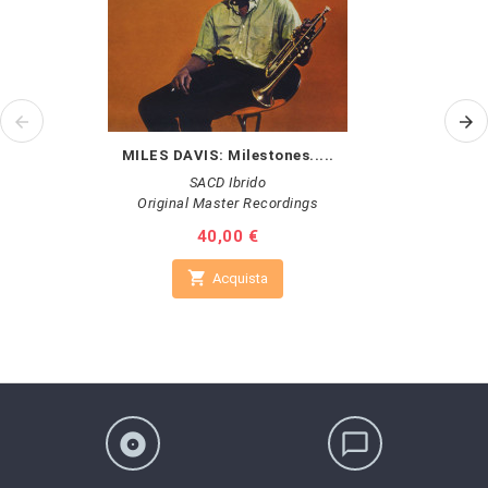
MILES DAVIS: Milestones.....
SACD Ibrido
Original Master Recordings
Prezzo
40,00 €

Acquista
album
chat_bubble_outline