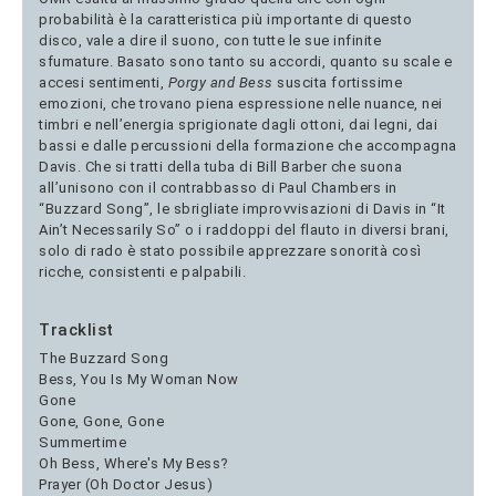
probabilità è la caratteristica più importante di questo
disco, vale a dire il suono, con tutte le sue infinite
sfumature. Basato sono tanto su accordi, quanto su scale e
accesi sentimenti,
Porgy and Bess
suscita fortissime
emozioni, che trovano piena espressione nelle nuance, nei
timbri e nell’energia sprigionate dagli ottoni, dai legni, dai
bassi e dalle percussioni della formazione che accompagna
Davis. Che si tratti della tuba di Bill Barber che suona
all’unisono con il contrabbasso di Paul Chambers in
“Buzzard Song”, le sbrigliate improvvisazioni di Davis in “It
Ain’t Necessarily So” o i raddoppi del flauto in diversi brani,
solo di rado è stato possibile apprezzare sonorità così
ricche, consistenti e palpabili.
Tracklist
The Buzzard Song
Bess, You Is My Woman Now
Gone
Gone, Gone, Gone
Summertime
Oh Bess, Where's My Bess?
Prayer (Oh Doctor Jesus)