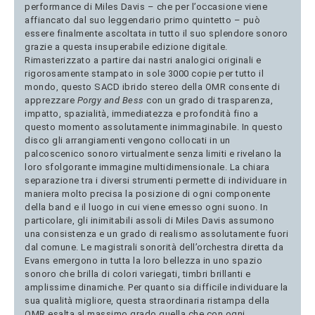
performance di Miles Davis – che per l’occasione viene
affiancato dal suo leggendario primo quintetto – può
essere finalmente ascoltata in tutto il suo splendore sonoro
grazie a questa insuperabile edizione digitale.
Rimasterizzato a partire dai nastri analogici originali e
rigorosamente stampato in sole 3000 copie per tutto il
mondo, questo SACD ibrido stereo della OMR consente di
apprezzare
Porgy and Bess
con un grado di trasparenza,
impatto, spazialità, immediatezza e profondità fino a
questo momento assolutamente inimmaginabile. In questo
disco gli arrangiamenti vengono collocati in un
palcoscenico sonoro virtualmente senza limiti e rivelano la
loro sfolgorante immagine multidimensionale. La chiara
separazione tra i diversi strumenti permette di individuare in
maniera molto precisa la posizione di ogni componente
della band e il luogo in cui viene emesso ogni suono. In
particolare, gli inimitabili assoli di Miles Davis assumono
una consistenza e un grado di realismo assolutamente fuori
dal comune. Le magistrali sonorità dell’orchestra diretta da
Evans emergono in tutta la loro bellezza in uno spazio
sonoro che brilla di colori variegati, timbri brillanti e
amplissime dinamiche. Per quanto sia difficile individuare la
sua qualità migliore, questa straordinaria ristampa della
OMR esalta al massimo grado quella che con ogni