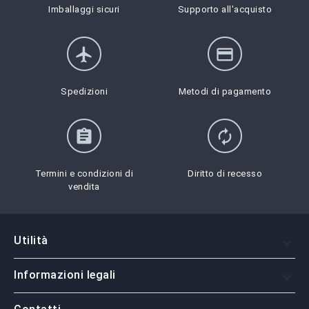
Imballaggi sicuri
Supporto all'acquisto
flight
credit_card
Spedizioni
Metodi di pagamento
assignment
autorenew
Termini e condizioni di
Diritto di recesso
vendita
Utilità

Informazioni legali
