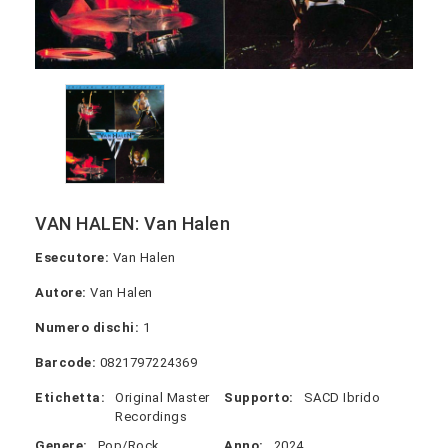
VAN HALEN: Van Halen
Esecutore:
Van Halen
Autore:
Van Halen
Numero dischi:
1
Barcode:
0821797224369
Etichetta:
Original Master
Supporto:
SACD Ibrido
Recordings
Genere:
Pop/Rock
Anno:
2024