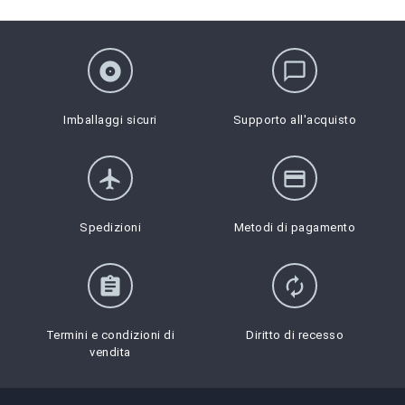
album
chat_bubble_outline
Imballaggi sicuri
Supporto all'acquisto
flight
credit_card
Spedizioni
Metodi di pagamento
assignment
autorenew
Termini e condizioni di
Diritto di recesso
vendita