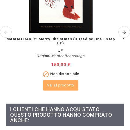
MARIAH CAREY: Merry Christmas (Ultradisc One - Step
VAN
LP)
LP
Original Master Recordings
Prezzo
150,00 €

Non disponibile
Vai al prodotto
I CLIENTI CHE HANNO ACQUISTATO
QUESTO PRODOTTO HANNO COMPRATO
ANCHE: